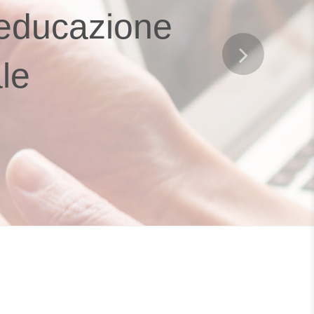
 educazione
ale
Next