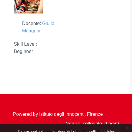
Docente:
Giulia
Morigoni
Skill Level
:
Beginner
Powered by Istituto degli Innocenti, Firenze
Non sei collegato. (
Login
)
x
Politiche
Se prosegui nella navigazione del sito, ne accetti le politiche: