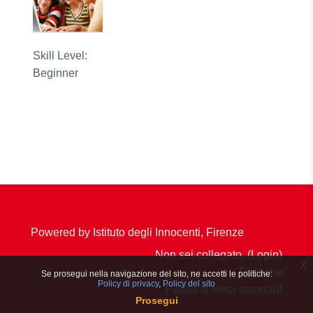
Skill Level
:
Beginner
Powered by Istituto degli Innocenti, Firenze
Non sei collegato. (
Login
)
x
Politiche
Se prosegui nella navigazione del sito, ne accetti le politiche:
Policy di privacy
Policy del sito
Passa al tema standard
Prosegui