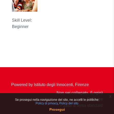
Skill Level
:
Beginner
Powered by Istituto degli Innocenti, Firenze
Non sei collegato. (
Login
)
x
Politiche
Se prosegui nella navigazione del sito, ne accetti le politiche:
Policy di privacy
Policy del sito
Passa al tema standard
Prosegui