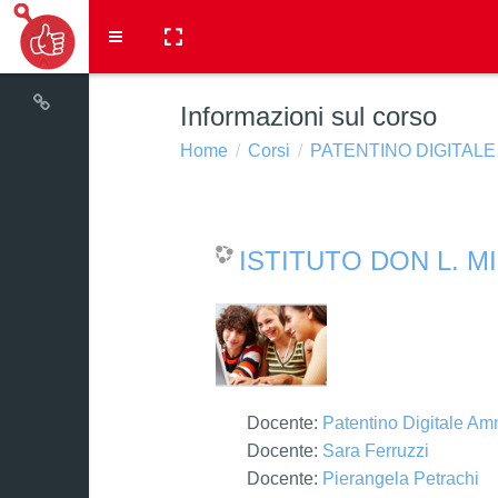
Vai al contenuto principale
Pannello laterale
Informazioni sul corso
Home
Corsi
PATENTINO DIGITALE
ISTITUTO DON L. M
Docente:
Patentino Digitale Amm
Docente:
Sara Ferruzzi
Docente:
Pierangela Petrachi